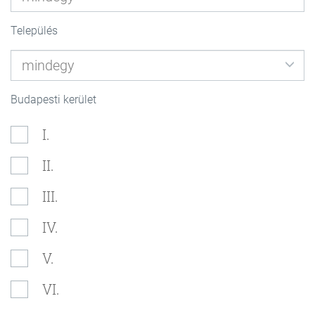
Település
Budapesti kerület
I.
II.
III.
IV.
V.
VI.