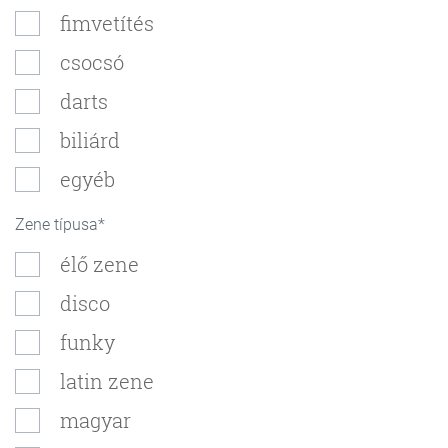
fimvetítés
csocsó
darts
biliárd
egyéb
Zene típusa
élő zene
disco
funky
latin zene
magyar