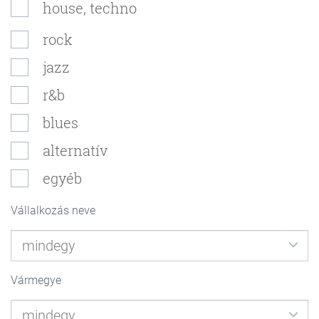
house, techno
rock
jazz
r&b
blues
alternatív
egyéb
Vállalkozás neve
Vármegye