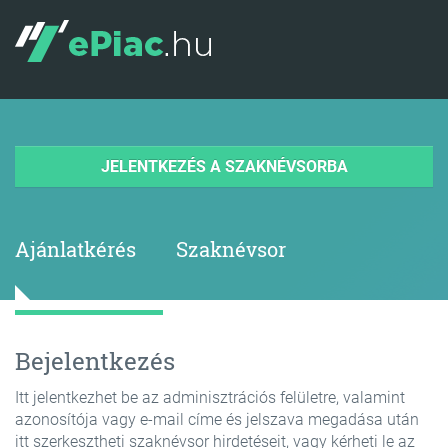
JELENTKEZÉS A SZAKNÉVSORBA
Ajánlatkérés
Szaknévsor
Bejelentkezés
Itt jelentkezhet be az adminisztrációs felületre, valamint
azonosítója vagy e-mail címe és jelszava megadása után
itt szerkesztheti szaknévsor hirdetéseit, vagy kérheti le az