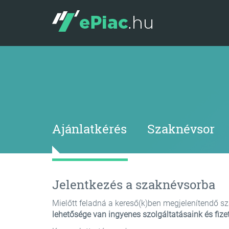
Ajánlatkérés
Szaknévsor
Jelentkezés a szaknévsorba
Mielőtt feladná a kereső(k)ben megjelenítendő sza
lehetősége van ingyenes szolgáltatásaink és fize