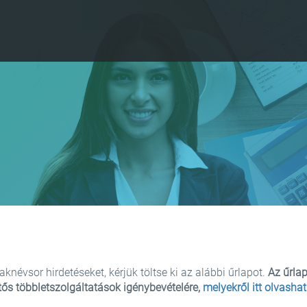
knévsor hirdetéseket, kérjük töltse ki az alábbi űrlapot.
Az űrlap
tős többletszolgáltatások igénybevételére,
melyekről itt olvashat