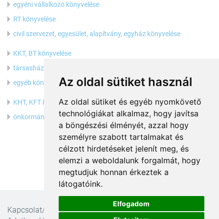
egyéni vállalkozó könyvelése
RT könyvelése
civil szervezet, egyesület, alapítvány, egyház könyvelése
KKT, BT könyvelése
társasház könyvelése
Az oldal sütiket használ
egyéb könyvelés
Az oldal sütiket és egyéb nyomkövető
KHT, KFT könyvelése
technológiákat alkalmaz, hogy javítsa
önkormányzat, költségvetési szerv könyvelése
a böngészési élményét, azzal hogy
személyre szabott tartalmakat és
célzott hirdetéseket jelenít meg, és
elemzi a weboldalunk forgalmát, hogy
megtudjuk honnan érkeztek a
látogatóink.
Elfogadom
Kapcsolat/Impresszum
ÁSZF
Ajánlatkérési feltételek