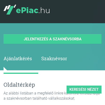
JELENTKEZÉS A SZAKNÉVSORBA
Ajánlatkérés
Szaknévsor
Oldaltérkép
KERESÉSI NÉZET
Az alábbi listában a megfelelő linkre kattintva kilistázhatja
a szaknévsorban található vállalkozásokat.