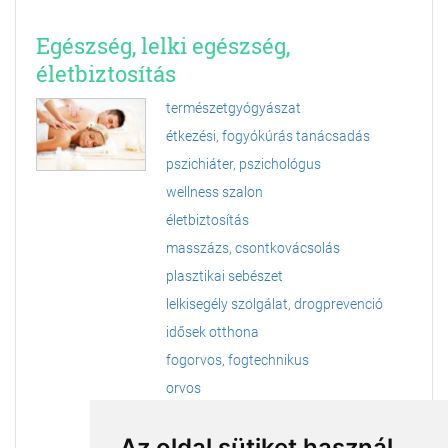
Egészség, lelki egészség,
életbiztosítás
természetgyógyászat
étkezési, fogyókúrás tanácsadás
pszichiáter, pszichológus
wellness szalon
életbiztosítás
masszázs, csontkovácsolás
plasztikai sebészet
lelkisegély szolgálat, drogprevenció
idősek otthona
fogorvos, fogtechnikus
orvos
betegápolás
Az oldal sütiket használ
meditáció, jóga