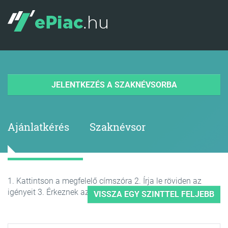
JELENTKEZÉS A SZAKNÉVSORBA
Ajánlatkérés
Szaknévsor
1. Kattintson a megfelelő címszóra 2. Írja le röviden az
igényeit 3. Érkeznek az árajánlatok
VISSZA EGY SZINTTEL FELJEBB