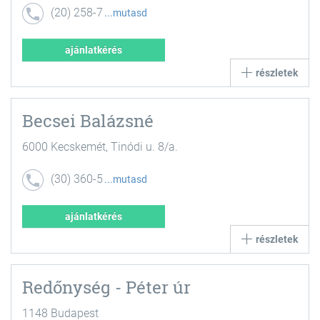
(20) 258-7
mutasd
024
ajánlatkérés
részletek
Becsei Balázsné
6000 Kecskemét, Tinódi u. 8/a.
(30) 360-5
mutasd
770
ajánlatkérés
részletek
Redőnység - Péter úr
1148 Budapest