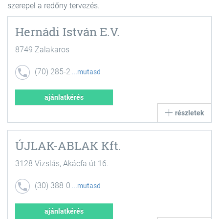
szerepel a redőny tervezés.
Hernádi István E.V.
8749 Zalakaros
(70) 285-2
mutasd
469
ajánlatkérés
részletek
ÚJLAK-ABLAK Kft.
3128 Vizslás, Akácfa út 16.
(30) 388-0
mutasd
051
ajánlatkérés