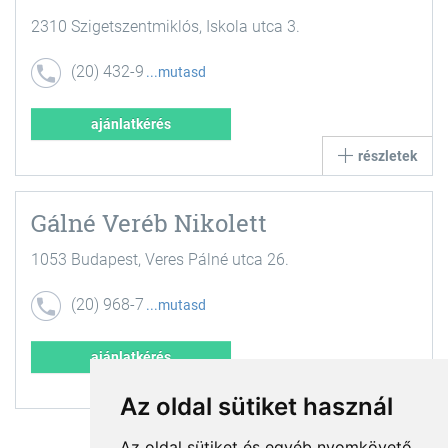
2310 Szigetszentmiklós, Iskola utca 3.
(20) 432-9
mutasd
990
ajánlatkérés
részletek
Gálné Veréb Nikolett
1053 Budapest, Veres Pálné utca 26.
(20) 968-7
mutasd
185
ajánlatkérés
részletek
Az oldal sütiket használ
Az oldal sütiket és egyéb nyomkövető