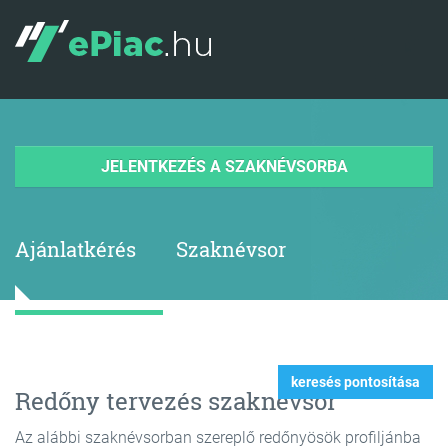
JELENTKEZÉS A SZAKNÉVSORBA
Ajánlatkérés
Szaknévsor
keresés pontosítása
Redőny tervezés szaknévsor
Az alábbi szaknévsorban szereplő redőnyösök profiljánba