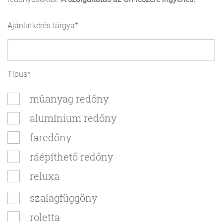
Ajánlatkérés tárgya
Típus
műanyag redőny
alumínium redőny
faredőny
ráépíthető redőny
reluxa
szalagfüggöny
roletta