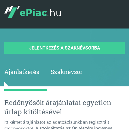
JELENTKEZÉS A SZAKNÉVSORBA
Ajánlatkérés
Szaknévsor
Redőnyösök árajánlatai egyetlen
űrlap kitöltésével
Itt kérhet árajánlatot az adatbázisunkban regisztrált
redőnyösöktől.
A szolgáltatás az Ön részére ingyenes.