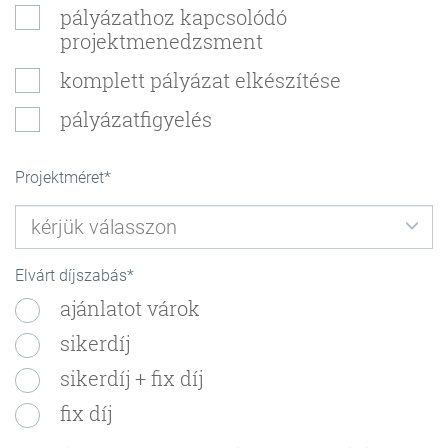
pályázathoz kapcsolódó
projektmenedzsment
komplett pályázat elkészítése
pályázatfigyelés
Projektméret
Elvárt díjszabás
ajánlatot várok
sikerdíj
sikerdíj + fix díj
fix díj