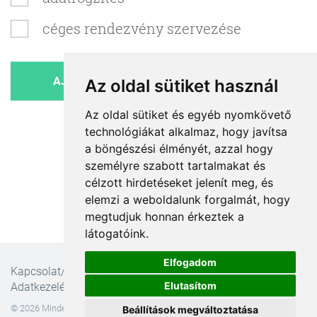
céges rendezvény szervezése
Az oldal sütiket használ
Az oldal sütiket és egyéb nyomkövető
technológiákat alkalmaz, hogy javítsa
a böngészési élményét, azzal hogy
személyre szabott tartalmakat és
célzott hirdetéseket jelenít meg, és
elemzi a weboldalunk forgalmát, hogy
megtudjuk honnan érkeztek a
látogatóink.
Elfogadom
Kapcsolat/Impresszum
ÁSZF
Ajánlatkérési feltételek
Elutasítom
Adatkezelési nyilatkozat
© 2026 Minden jog fenntartva! Ellipse Online Marketing és Informatikai Bt.
Beállítások megváltoztatása