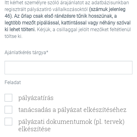
Itt kérhet személyre szóló árajánlatot az adatbázisunkban
regisztrált pályázatíró vállalkozásoktól
(számuk jelenleg
46). Az űrlap csak első ránézésre tűnik hosszúnak, a
legtöbb mezőt pipálással, kattintással vagy néhány szóval
ki lehet tölteni.
Kérjük, a csillaggal jelölt mezőket feltétlenül
töltse ki.
Ajánlatkérés tárgya
Feladat
pályázatírás
tanácsadás a pályázat elkészítéséhez
pályázati dokumentumok (pl. tervek)
elkészítése