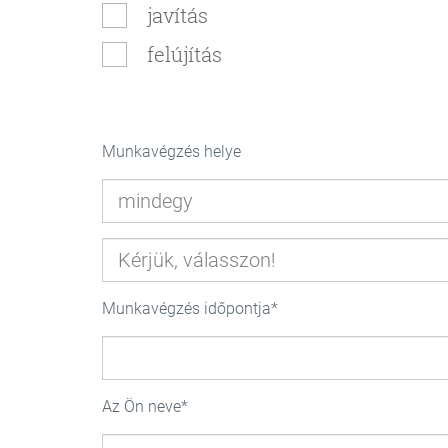
javítás
felújítás
Munkavégzés helye
Munkavégzés időpontja
Az Ön neve