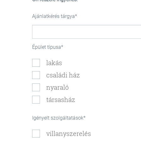
Ajánlatkérés tárgya
Épület típusa
lakás
családi ház
nyaraló
társasház
Igényelt szolgáltatások
villanyszerelés