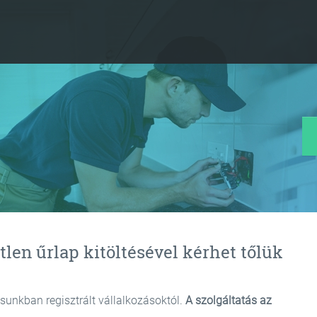
tlen űrlap kitöltésével kérhet tőlük
isunkban regisztrált vállalkozásoktól.
A szolgáltatás az