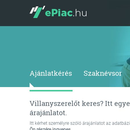
Ajánlatkérés
Szaknévsor
Villanyszerelőt keres? Itt egye
árajánlatot.
Itt kérhet személyre szóló árajánlatot az adatbáz
Ön részére ingyenes.