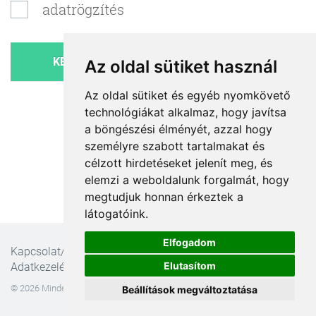
adatrögzítés
Az oldal sütiket használ
Az oldal sütiket és egyéb nyomkövető
technológiákat alkalmaz, hogy javítsa
a böngészési élményét, azzal hogy
személyre szabott tartalmakat és
célzott hirdetéseket jelenít meg, és
elemzi a weboldalunk forgalmát, hogy
megtudjuk honnan érkeztek a
látogatóink.
Elfogadom
Kapcsolat/Impresszum
ÁSZF
Ajánlatkérési feltételek
Elutasítom
Adatkezelési nyilatkozat
© 2026 Minden jog fenntartva! Ellipse Online Marketing és Informatikai Bt.
Beállítások megváltoztatása