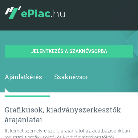
JELENTKEZÉS A SZAKNÉVSORBA
Ajánlatkérés
Szaknévsor
Grafikusok, kiadványszerkesztők
árajánlatai
Itt kérhet személyre szóló árajánlatot az adatbázisunkban
regisztrált grafikusoktól és kiadványszerkesztőktől