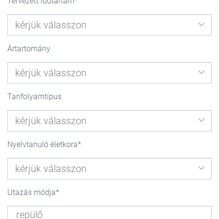
Tervezett időtartam
Ártartomány
Tanfolyamtípus
Nyelvtanuló életkora
Utazás módja