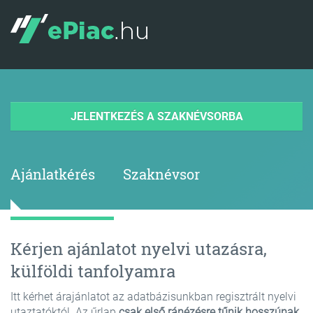
JELENTKEZÉS A SZAKNÉVSORBA
Ajánlatkérés
Szaknévsor
Kérjen ajánlatot nyelvi utazásra,
külföldi tanfolyamra
Itt kérhet árajánlatot az adatbázisunkban regisztrált nyelvi
utaztatóktól. Az űrlap
csak első ránézésre tűnik hosszúnak,