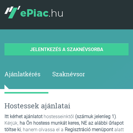
JELENTKEZÉS A SZAKNÉVSORBA
Ajánlatkérés
Szaknévsor
Hostessek ajánlatai
Itt kérhet ajánlatot
hostesseinktől
(számuk jelenleg 1)
.
Kérjük,
ha Ön hostess munkát keres, NE az alábbi űrlapot
töltse ki
, hanem olvassa el a
Regisztráció menüpont
alatt