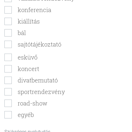
konferencia
kiállítás
bál
sajtótájékoztató
esküvő
koncert
divatbemutató
sportrendezvény
road-show
egyéb
Szükséges nyelvtudás