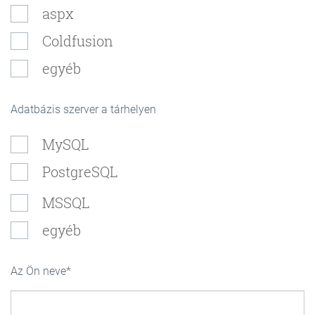
aspx
Coldfusion
egyéb
Adatbázis szerver a tárhelyen
MySQL
PostgreSQL
MSSQL
egyéb
Az Ön neve