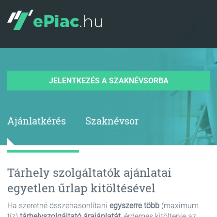
JELENTKEZÉS A SZAKNÉVSORBA
Ajánlatkérés
Szaknévsor
Tárhely szolgáltatók ajánlatai
egyetlen űrlap kitöltésével
Ha szeretné összehasonlítani
egyszerre több
(maximum
tíz)
tárhelyszolgáltató árajánlatát
, érdemes kitöltenie az