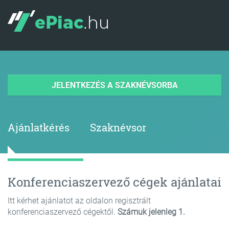
JELENTKEZÉS A SZAKNÉVSORBA
Ajánlatkérés
Szaknévsor
Konferenciaszervező cégek ajánlatai
Itt kérhet ajánlatot az oldalon regisztrált
konferenciaszervező cégektől.
Számuk jelenleg 1.