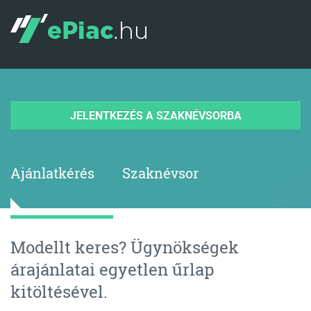
JELENTKEZÉS A SZAKNÉVSORBA
Ajánlatkérés
Szaknévsor
Modellt keres? Ügynökségek
árajánlatai egyetlen űrlap
kitöltésével.