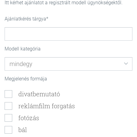
Itt kérhet ajánlatot a regisztrált modell ügynökségektől.
Ajánlatkérés tárgya
Modell kategória
Megjelenés formája
divatbemutató
reklámfilm forgatás
fotózás
bál