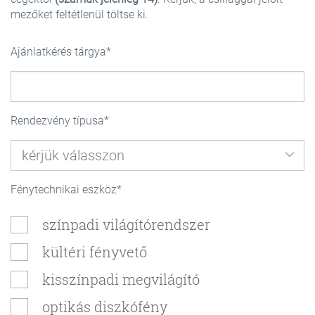
mezőket feltétlenül töltse ki.
Ajánlatkérés tárgya
Rendezvény típusa
Fénytechnikai eszköz
színpadi világítórendszer
kültéri fényvető
kisszínpadi megvilágító
optikás diszkófény