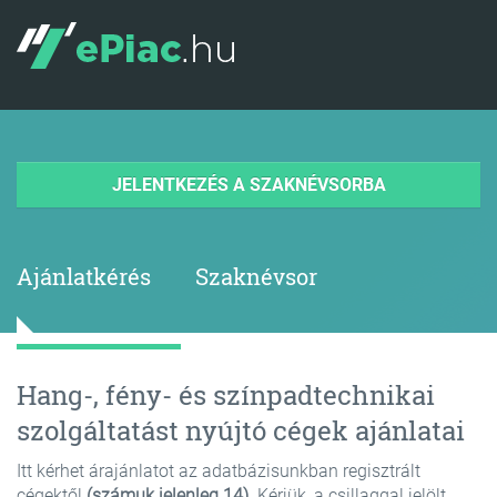
JELENTKEZÉS A SZAKNÉVSORBA
Ajánlatkérés
Szaknévsor
Hang-, fény- és színpadtechnikai
szolgáltatást nyújtó cégek ajánlatai
Itt kérhet árajánlatot az adatbázisunkban regisztrált
cégektől
(számuk jelenleg 14)
. Kérjük, a csillaggal jelölt