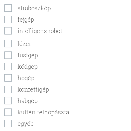
stroboszkóp
fejgép
intelligens robot
lézer
füstgép
ködgép
hógép
konfettigép
habgép
kültéri felhőpászta
egyéb