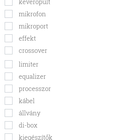
keverőpult
mikrofon
mikroport
effekt
crossover
limiter
equalizer
processzor
kábel
állvány
di-box
kiegészítők