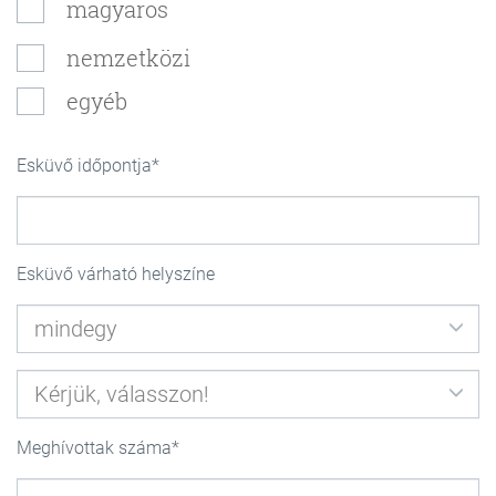
magyaros
nemzetközi
egyéb
Esküvő időpontja
Esküvő várható helyszíne
Meghívottak száma