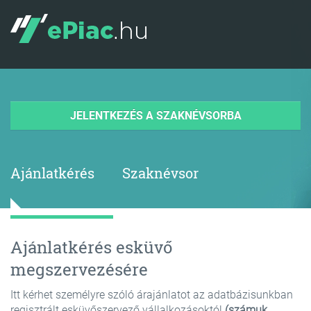
JELENTKEZÉS A SZAKNÉVSORBA
Ajánlatkérés
Szaknévsor
Ajánlatkérés esküvő
megszervezésére
Itt kérhet személyre szóló árajánlatot az adatbázisunkban
regisztrált esküvőszervező vállalkozásoktól
(számuk