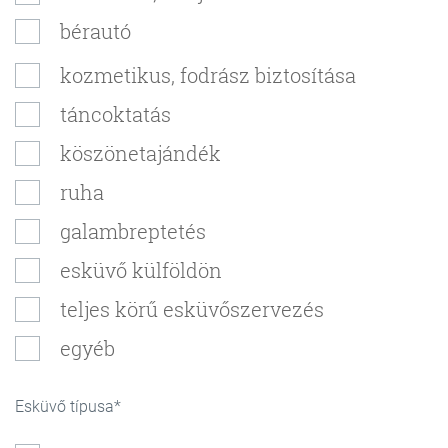
bérautó
kozmetikus, fodrász biztosítása
táncoktatás
köszönetajándék
ruha
galambreptetés
esküvő külföldön
teljes körű esküvőszervezés
egyéb
Esküvő típusa