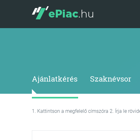
Ajánlatkérés
Szaknévsor
1. Kattintson a megfelelő címszóra 2. Írja le rövi