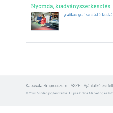
Nyomda, kiadványszerkesztés
grafikus, grafikai stúdió, kiad
Kapcsolat/Impresszum
ÁSZF
Ajánlatkérési fel
© 2026 Minden jog fenntartva! Ellipse Online Marketing és Info