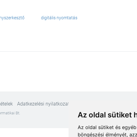
ványszerkesztő
digitális nyomtatás
tételek
Adatkezelési nyilatkozat
Az oldal sütiket 
rmatikai Bt.
Az oldal sütiket és egyé
böngészési élményét, azz