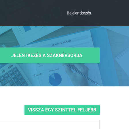
Bejelentkezés
JELENTKEZÉS A SZAKNÉVSORBA
VISSZA EGY SZINTTEL FELJEBB