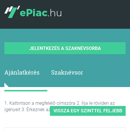
JELENTKEZÉS A SZAKNÉVSORBA
Ajánlatkérés
Szaknévsor
1. Kattintson a megfelelő címszóra 2. Írja le röviden az
igényeit 3. Érkeznek az árajánlatok
VISSZA EGY SZINTTEL FELJEBB