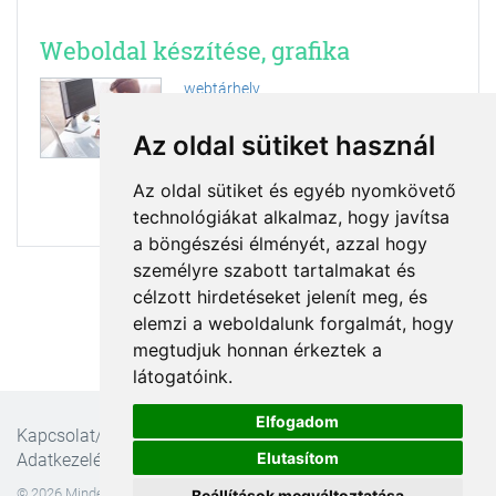
Weboldal készítése, grafika
webtárhely
szerver hosting
Az oldal sütiket használ
grafikus, grafikai stúdió,
kiadványszerkesztő
Az oldal sütiket és egyéb nyomkövető
weboldal készítés
technológiákat alkalmaz, hogy javítsa
a böngészési élményét, azzal hogy
személyre szabott tartalmakat és
célzott hirdetéseket jelenít meg, és
elemzi a weboldalunk forgalmát, hogy
megtudjuk honnan érkeztek a
látogatóink.
Elfogadom
Kapcsolat/Impresszum
ÁSZF
Ajánlatkérési feltételek
Elutasítom
Adatkezelési nyilatkozat
© 2026 Minden jog fenntartva! Ellipse Online Marketing és Informatikai Bt.
Beállítások megváltoztatása