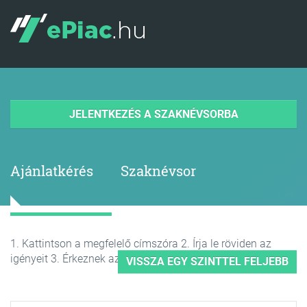
JELENTKEZÉS A SZAKNÉVSORBA
Ajánlatkérés
Szaknévsor
1. Kattintson a megfelelő címszóra 2. Írja le röviden az
igényeit 3. Érkeznek az árajánlatok
VISSZA EGY SZINTTEL FELJEBB