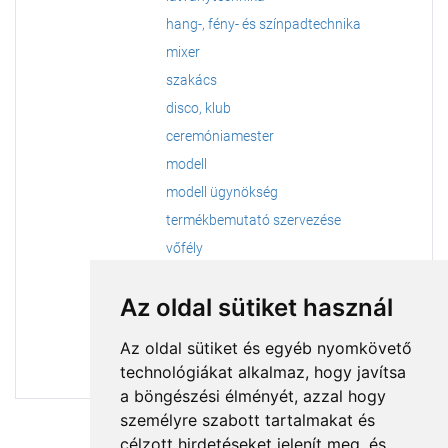
hang-, fény- és színpadtechnika
mixer
szakács
disco, klub
ceremóniamester
modell
modell ügynökség
termékbemutató szervezése
vőfély
escort szolgáltatás
Az oldal sütiket használ
virágkötészet
konferencia szervezése
Az oldal sütiket és egyéb nyomkövető
rendezvénysátor bérlése
technológiákat alkalmaz, hogy javítsa
a böngészési élményét, azzal hogy
személyre szabott tartalmakat és
célzott hirdetéseket jelenít meg, és